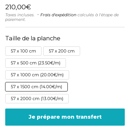
Prix
210,00€
régulier
Taxes incluses.
Frais d'expédition
calculés à l'étape de
paiement.
Taille de la planche
57 x 100 cm
57 x 200 cm
57 x 500 cm (23.50€/m)
57 x 1000 cm (20.00€/m)
57 x 1500 cm (14.00€/m)
57 x 2000 cm (13.00€/m)
Je prépare mon transfert