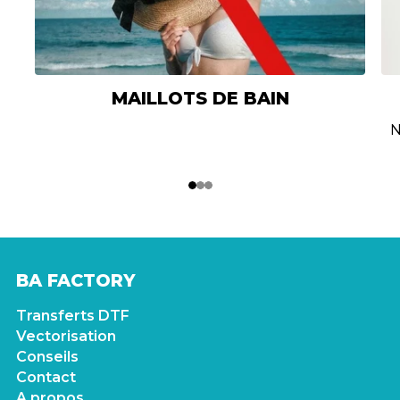
MAILLOTS DE BAIN
N
1
2
3
BA FACTORY
Transferts DTF
Vectorisation
Conseils
Contact
A propos